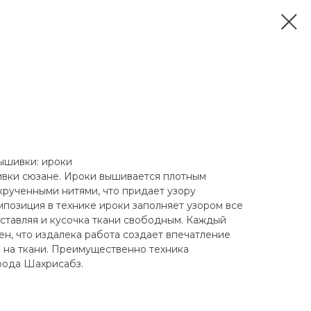
вышивки: ироки
ивки сюзане. Ироки вышивается плотным
крученными нитями, что придает узору
мпозиция в технике ироки заполняет узором все
оставляя и кусочка ткани свободным. Каждый
ен, что издалека работа создает впечатление
а на ткани. Преимущественно техника
рода Шахрисабз.