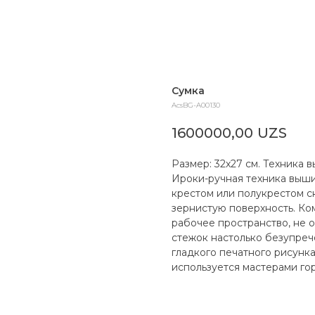
Сумка
AcsBG-A00130
1600000,00
UZS
Размер: 32х27 см. Техника 
Ироки-ручная техника выш
крестом или полукрестом с
зернистую поверхность. Ко
рабочее пространство, не 
стежок настолько безупреч
гладкого печатного рисунк
используется мастерами го