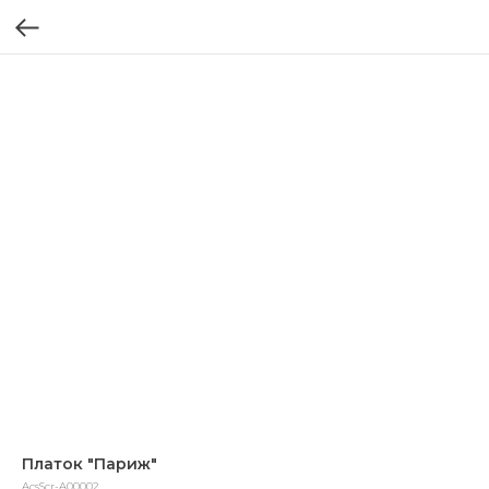
Платок "Париж"
AcsScr-A00002