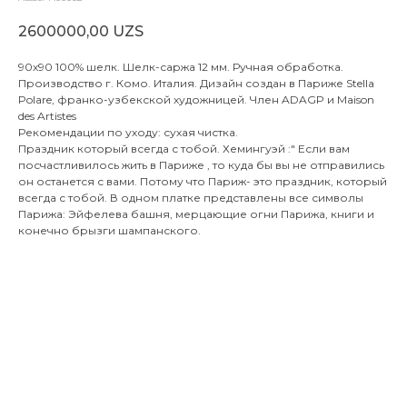
2600000,00
UZS
90х90 100% шелк. Шелк-саржа 12 мм. Ручная обработка.
Производство г. Комо. Италия. Дизайн создан в Париже Stella
Polare, франко-узбекской художницей. Член ADAGP и Maison
des Artistes
Рекомендации по уходу: сухая чистка.
Праздник который всегда с тобой. Хемингуэй :" Если вам
посчастливилось жить в Париже , то куда бы вы не отправились
он останется с вами. Потому что Париж- это праздник, который
всегда с тобой. В одном платке представлены все символы
Парижа: Эйфелева башня, мерцающие огни Парижа, книги и
конечно брызги шампанского.