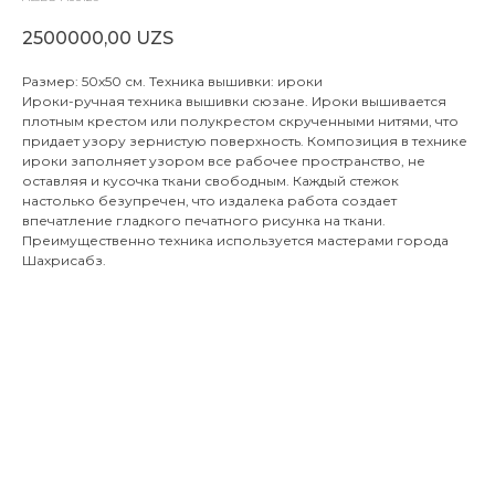
2500000,00
UZS
Размер: 50х50 см. Техника вышивки: ироки
Ироки-ручная техника вышивки сюзане. Ироки вышивается
плотным крестом или полукрестом скрученными нитями, что
придает узору зернистую поверхность. Композиция в технике
ироки заполняет узором все рабочее пространство, не
оставляя и кусочка ткани свободным. Каждый стежок
настолько безупречен, что издалека работа создает
впечатление гладкого печатного рисунка на ткани.
Преимущественно техника используется мастерами города
Шахрисабз.