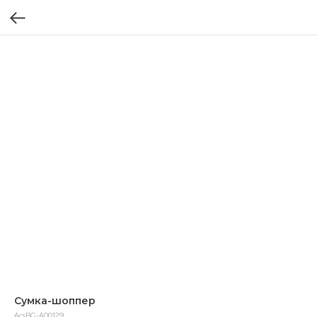
Сумка-шоппер
AcsBG-A00129