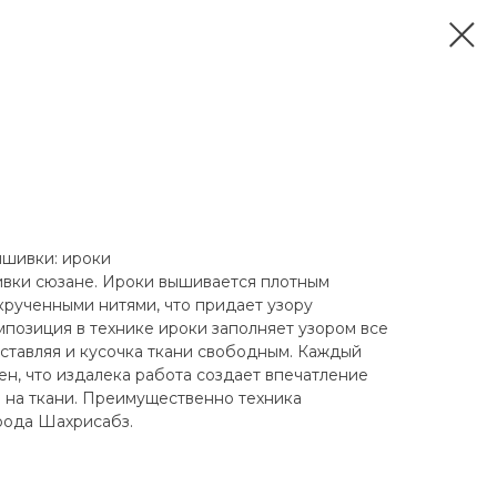
вышивки: ироки
ивки сюзане. Ироки вышивается плотным
крученными нитями, что придает узору
мпозиция в технике ироки заполняет узором все
оставляя и кусочка ткани свободным. Каждый
ен, что издалека работа создает впечатление
а на ткани. Преимущественно техника
рода Шахрисабз.