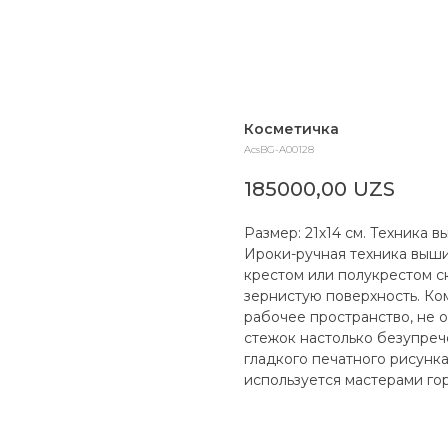
Косметичка
AcsBG-A00128
185000,00
UZS
Размер: 21х14 см. Техника 
Ироки-ручная техника выш
крестом или полукрестом с
зернистую поверхность. Ко
рабочее пространство, не 
стежок настолько безупреч
гладкого печатного рисунк
используется мастерами го