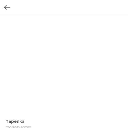
Тарелка
DSGNWD-A00030