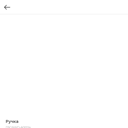
Ручка
DSGNWD-A00014