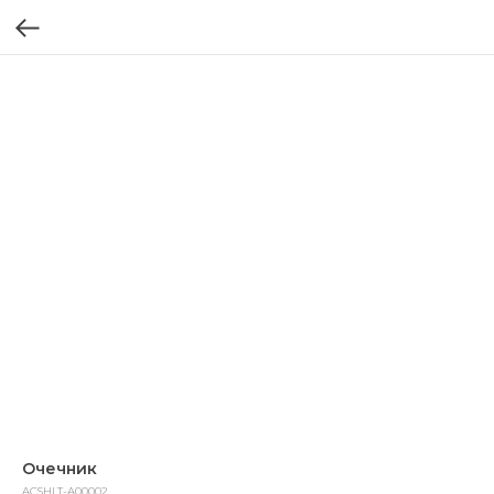
Очечник
ACSHLT-A00002