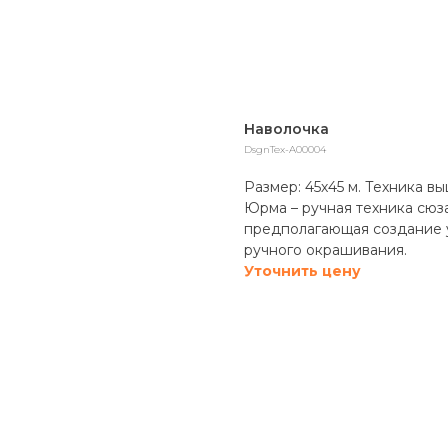
Наволочка
DsgnTex-A00004
Размер: 45х45 м. Техника в
Юрма – ручная техника сюза
предполагающая создание 
ручного окрашивания.
Уточнить цену