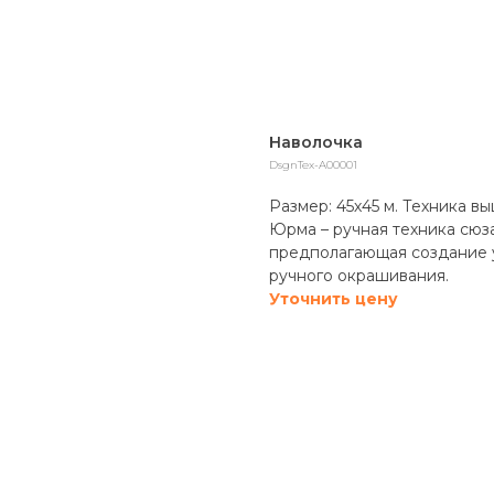
Наволочка
DsgnTex-A00001
Размер: 45х45 м. Техника в
Юрма – ручная техника сюза
предполагающая создание 
ручного окрашивания.
Уточнить цену