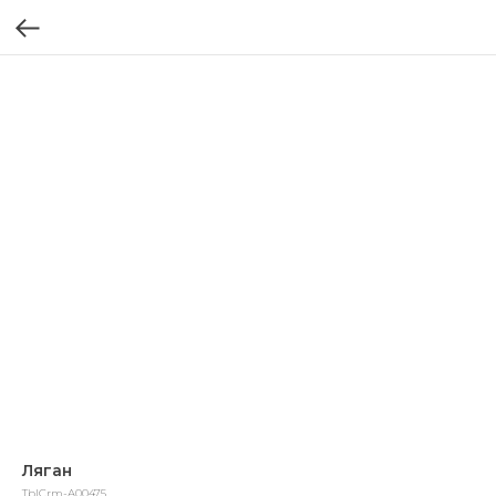
Ляган
TblCrm-A00475