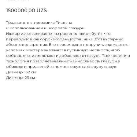
1500000,00
UZS
Традиционная керамика Риштана
С использованием ишкоровой глазури.
Ишкор изготавливается из растения «кирк буги», что
переводится как сорокакорень (поташник). Этот кустарник
абсолютно строптив. Его невозможно приручить в домашних
условиях. Мастера выезжают в пустынную местность, чтоб
собрать его, измельчают и добавляют в глазурь. Тысячелетняя
технология позволяет увеличить выносливость глазури в
обиходе и придает ей запоминающуюся фактуру и звук.
Диаметр : 32 см
Диаметр: 23 см