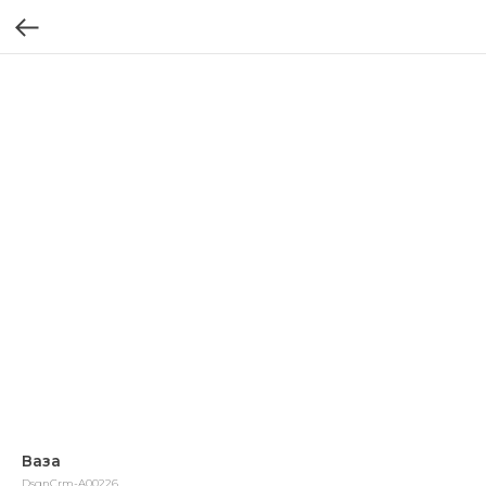
Ваза
DsgnCrm-A00226