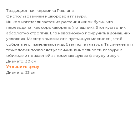
Традиционная керамика Риштана.
С использованием ишкоровой глазури.
Ишкор изготавливается из растения «кирк буги», что
переводится как сорокакорень (поташник). Этот кустарник
абсолютно строптив. Его невозможно приручить в домашних
условиях. Мастера выезжают в пустынную местность, чтоб
собрать его, измельчают и добавляют в глазурь. Тысячелетняя
технология позволяет увеличить выносливость глазури в
обиходе и придает ей запоминающуюся фактуру и звук.
Диаметр: 30 см
Уточнить цену
Диаметр: 23 см