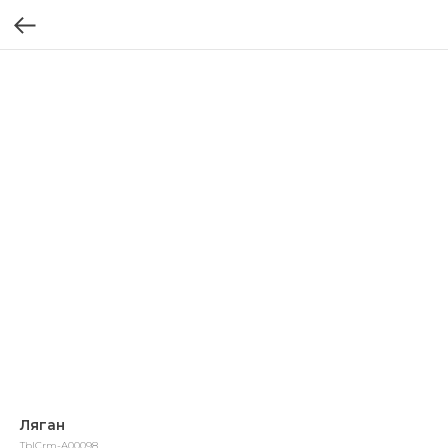
Ляган
TblCrm-A00098