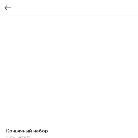
Коньячный набор
TblCrm-A00238