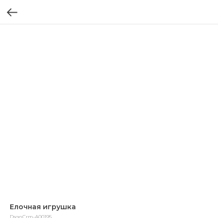
Елочная игрушка
DsgnCrm-A00195