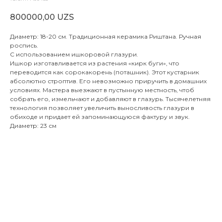
800000,00
UZS
Диаметр: 18-20 см. Традиционная керамика Риштана. Ручная
роспись.
С использованием ишкоровой глазури.
Ишкор изготавливается из растения «кирк буги», что
переводится как сорокакорень (поташник). Этот кустарник
абсолютно строптив. Его невозможно приручить в домашних
условиях. Мастера выезжают в пустынную местность, чтоб
собрать его, измельчают и добавляют в глазурь. Тысячелетняя
технология позволяет увеличить выносливость глазури в
обиходе и придает ей запоминающуюся фактуру и звук.
Диаметр: 23 см