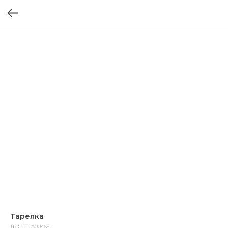
Тарелка
TblCrm-A00465