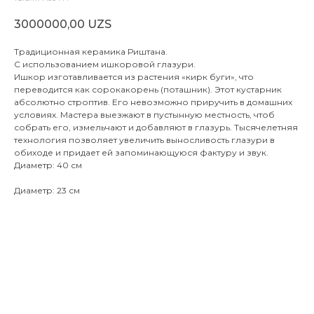
3000000,00
UZS
Традиционная керамика Риштана.
С использованием ишкоровой глазури.
Ишкор изготавливается из растения «кирк буги», что
переводится как сорокакорень (поташник). Этот кустарник
абсолютно строптив. Его невозможно приручить в домашних
условиях. Мастера выезжают в пустынную местность, чтоб
собрать его, измельчают и добавляют в глазурь. Тысячелетняя
технология позволяет увеличить выносливость глазури в
обиходе и придает ей запоминающуюся фактуру и звук.
Диаметр: 40 см
Диаметр: 23 см