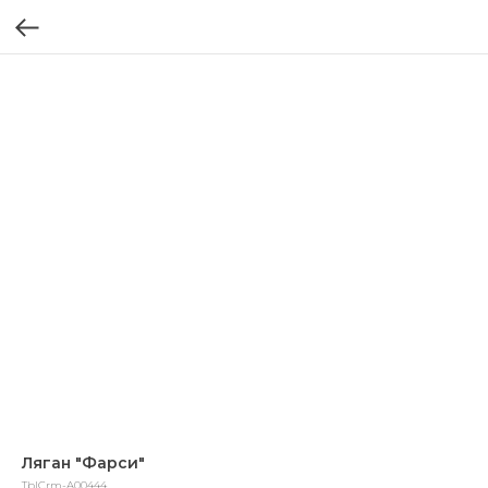
Ляган "Фарси"
TblCrm-A00444