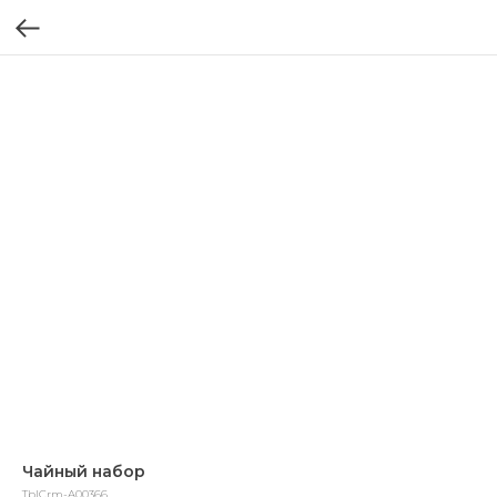
Чайный набор
TblCrm-A00366