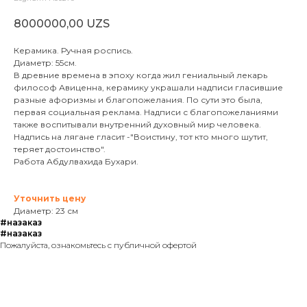
8000000,00
UZS
Керамика. Ручная роспись.
Диаметр: 55см.
В древние времена в эпоху когда жил гениальный лекарь
философ Авиценна, керамику украшали надписи гласившие
разные афоризмы и благопожелания. По сути это была,
первая социальная реклама. Надписи с благопожеланиями
также воспитывали внутренний духовный мир человека.
Надпись на лягане гласит -"Воистину, тот кто много шутит,
теряет достоинство".
Работа Абдулвахида Бухари.
Уточнить цену
Диаметр: 23 см
#назаказ
#назаказ
Пожалуйста, ознакомьтесь с публичной офертой