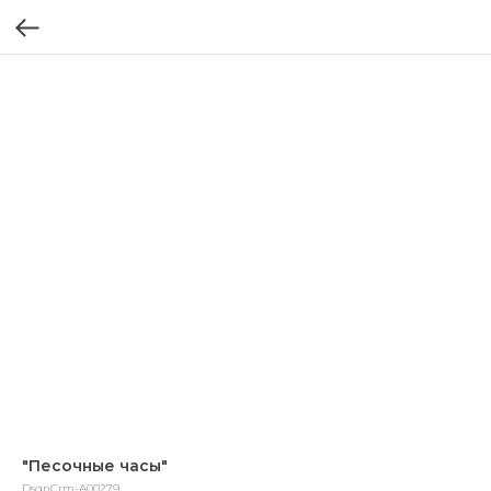
"Песочные часы"
DsgnCrm-A00279