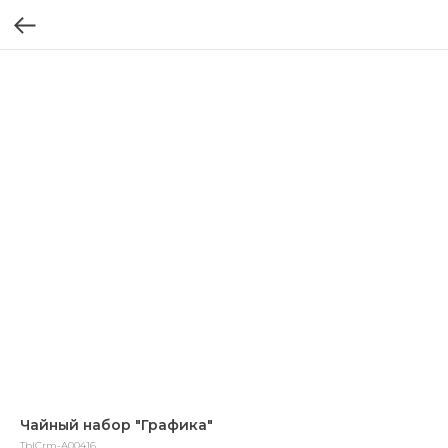
Чайный набор "Графика"
TblCrm-A00416