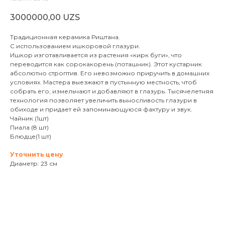
3000000,00
UZS
Традиционная керамика Риштана.
С использованием ишкоровой глазури.
Ишкор изготавливается из растения «кирк буги», что
переводится как сорокакорень (поташник). Этот кустарник
абсолютно строптив. Его невозможно приручить в домашних
условиях. Мастера выезжают в пустынную местность, чтоб
собрать его, измельчают и добавляют в глазурь. Тысячелетняя
технология позволяет увеличить выносливость глазури в
обиходе и придает ей запоминающуюся фактуру и звук.
Чайник (1шт)
Пиала (8 шт)
Блюдце(1 шт)
Уточнить цену
Диаметр: 23 см