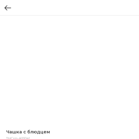
Чашка с блюдцем
TblCrm-A00041