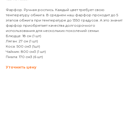
Фарфор. Ручная роспись. Каждый цвет требует свою
температуру обжига. В среднем наш фарфор проходит до 5
этапов обжига при температуре до 1350 градусов. А это значит
фарфор приобретает качества долгосрочного
использования для нескольких поколений семьи.
Блюдце: 18 см (1 шт)
Ляган: 27 см (1 шт)
Коса: 500 см3 (1шт)
Чайник: 800 см3 (1 шт)
Пиала: 170 см3 (6 шт)
Уточнить цену