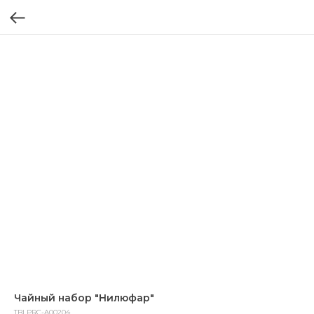
Чайный набор "Нилюфар"
TBLPRC-A00204